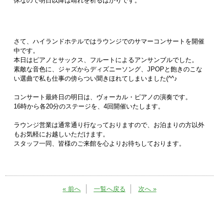
休なので明日以降は晴れを祈るばかりです。
さて、ハイランドホテルではラウンジでのサマーコンサートを開催
中です。
本日はピアノとサックス、フルートによるアンサンブルでした。
素敵な音色に、ジャズからディズニーソング、JPOPと飽きのこな
い選曲で私も仕事の傍らつい聞きほれてしまいました(^^♪
コンサート最終日の明日は、ヴォーカル・ピアノの演奏です。
16時から各20分のステージを、4回開催いたします。
ラウンジ営業は通常通り行なっておりますので、お泊まりの方以外
もお気軽にお越しいただけます。
スタッフ一同、皆様のご来館を心よりお待ちしております。
« 前へ
一覧へ戻る
次へ »