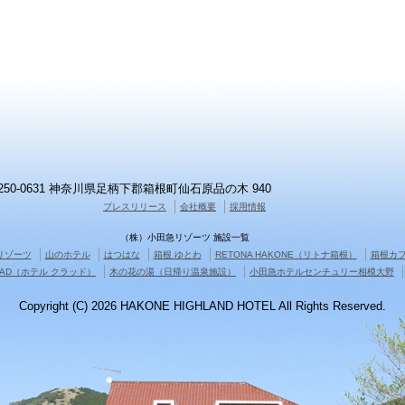
250-0631 神奈川県足柄下郡箱根町仙石原品の木 940
プレスリリース
会社概要
採用情報
（株）小田急リゾーツ 施設一覧
急リゾーツ
山のホテル
はつはな
箱根 ゆとわ
RETONA HAKONE（リトナ箱根）
箱根カ
CLAD（ホテル クラッド）
木の花の湯（日帰り温泉施設）
小田急ホテルセンチュリー相模大野
Copyright (C) 2026 HAKONE HIGHLAND HOTEL All Rights Reserved.