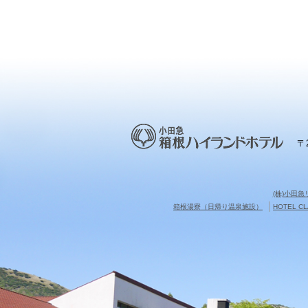
〒
(株)小田
箱根湯寮（日帰り温泉施設）
HOTEL 