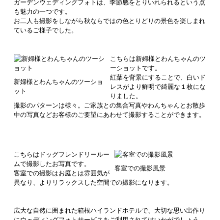
ガーデンウェディングフォトは、季節感をとりいれられるという点
も魅力の一つです。
お二人も撮影をしながら秋ならではの色とりどりの景色を楽しまれ
ているご様子でした。
こちらは新婦様とわんちゃんのツ
ーショットです。
紅葉を背景にすることで、白いド
新婦様とわんちゃんのツーショ
レスがより鮮明で綺麗な１枚にな
ット
りました。
撮影のパターンは様々。ご家族との集合写真やわんちゃんとお散歩
中の写真などお客様のご要望にあわせて撮影することができます。
こちらはドッグフレンドリールー
ムで撮影したお写真です。
客室での撮影風景
客室での撮影はお庭とは雰囲気が
異なり、よりリラックスした空間での撮影になります。
広大な自然に囲まれた箱根ハイランドホテルで、大切な思い出作り
にウェディングフォトサービスをご利用されてはいかがでしょう